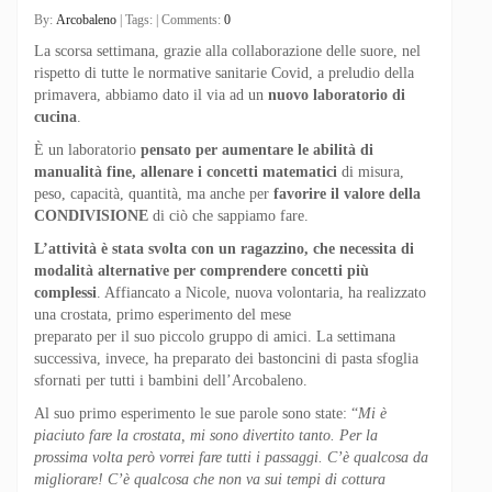
By:
Arcobaleno
| Tags: | Comments:
0
La scorsa settimana, grazie alla collaborazione delle suore, nel
rispetto di tutte le normative sanitarie Covid, a preludio della
primavera, abbiamo dato il via ad un
nuovo laboratorio di
cucina
.
È un laboratorio
pensato per aumentare le abilità di
manualità fine, allenare i concetti matematici
di misura,
peso, capacità, quantità, ma anche per
favorire il valore della
CONDIVISIONE
di ciò che sappiamo fare.
L’attività è stata svolta con un ragazzino, che necessita di
modalità alternative per comprendere concetti più
complessi
. Affiancato a Nicole, nuova volontaria, ha realizzato
una crostata, primo esperimento del mese
preparato per il suo piccolo gruppo di amici. La settimana
successiva, invece, ha preparato dei bastoncini di pasta sfoglia
sfornati per tutti i bambini dell’Arcobaleno.
Al suo primo esperimento le sue parole sono state: “
Mi è
piaciuto fare la crostata, mi sono divertito tanto. Per la
prossima volta però vorrei fare tutti i passaggi. C’è qualcosa da
migliorare! C’è qualcosa che non va sui tempi di cottura