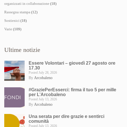
organizzati in collaborazione
(18)
Rassegna stampa
(12)
Sostienici
(18)
Varie
(109)
Ultime notizie
Essere Volontari – giovedì 27 agosto ore
17.30
Posted July 28, 2026
By
Arcobaleno
#GraziePerEsserci: firma il tuo 5 per mille
per L’Arcobaleno
Posted July 13, 2026
By
Arcobaleno
Una serata per dire grazie e sentirci
comunità
Posted July 13, 2026