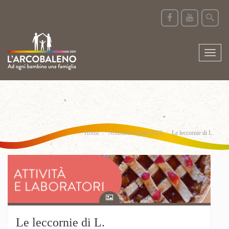
Toggl
naviga
Home
Notiziario Aprile 2022
Le leccornie di L.
Le leccornie di L.