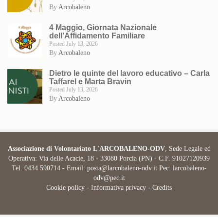
By
Arcobaleno
4 Maggio, Giornata Nazionale
dell’Affidamento Familiare
Posted July 13, 2026
By
Arcobaleno
Dietro le quinte del lavoro educativo – Carla
Taffarel e Marta Bravin
Posted July 13, 2026
By
Arcobaleno
Associazione di Volontariato L'ARCOBALENO-ODV
, Sede Legale ed
Operativa: Via delle Acacie, 18 - 33080 Porcia (PN) - C.F. 91027120939
Tel. 0434 590714 - Email:
posta@larcobaleno-odv.it
Pec: larcobaleno-
odv@pec.it
Cookie policy
-
Informativa privacy
-
Credits